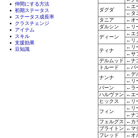
仲間にする方法
←エ
ダグダ
初期ステータス
←タ
ステータス成長率
タニア
←オ
クラスチェンジ
ダルシン
←リ
アイテム
←エ
スキル
ディーン
←リ
支援効果
←リ
豆知識
ティナ
←サ
デルムッド
←ナ
トルード
←パ
←デ
ナンナ
←リ
パーン
←ラ
ハルヴァン
←エ
ヒックス
←リ
←リ
フィン
←ナ
フェルグス
←カ
ブライトン
←マ
フレッド
←オ