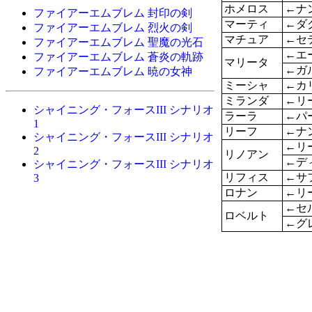
ホメロス
←ナ
ファイアーエムブレム 封印の剣
マーティ
←ダ
ファイアーエムブレム 烈火の剣
マチュア
←セ
ファイアーエムブレム 聖魔の光石
←エ
ファイアーエムブレム 蒼炎の軌跡
マリータ
←ガ
ファイアーエムブレム 暁の女神
ミーシャ
←カ
ミランダ
←リ
シャイニング・フォースIII シナリオ
ラーラ
←パ
1
リーフ
←ナ
シャイニング・フォースIII シナリオ
←リ
2
リノアン
←デ
シャイニング・フォースIII シナリオ
リフィス
←サ
3
ロナン
←リ
←セ
ロベルト
←グ