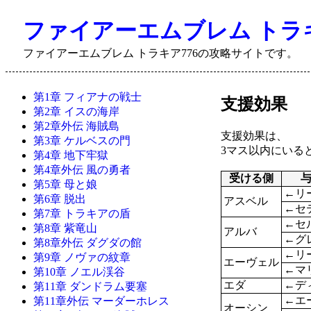
ファイアーエムブレム トラキア7
ファイアーエムブレム トラキア776の攻略サイトです。
第1章 フィアナの戦士
支援効果
第2章 イスの海岸
第2章外伝 海賊島
支援効果は、
第3章 ケルベスの門
3マス以内にいる
第4章 地下牢獄
第4章外伝 風の勇者
受ける側
第5章 母と娘
←リ
第6章 脱出
アスベル
←セ
第7章 トラキアの盾
←セ
第8章 紫竜山
アルバ
←グ
第8章外伝 ダグダの館
←リ
第9章 ノヴァの紋章
エーヴェル
←マ
第10章 ノエル渓谷
エダ
←デ
第11章 ダンドラム要塞
←エ
第11章外伝 マーダーホレス
オーシン