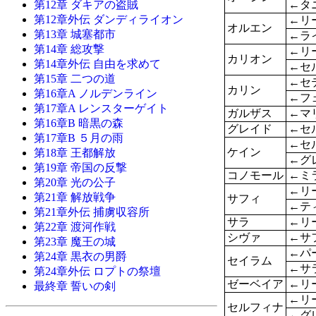
←タ
第12章 ダキアの盗賊
第12章外伝 ダンディライオン
←リ
オルエン
第13章 城塞都市
←ラ
第14章 総攻撃
←リ
カリオン
第14章外伝 自由を求めて
←セ
第15章 二つの道
←セ
カリン
第16章A ノルデンライン
←フ
第17章A レンスターゲイト
ガルザス
←マ
第16章B 暗黒の森
グレイド
←セ
第17章B ５月の雨
←セ
ケイン
第18章 王都解放
←グ
第19章 帝国の反撃
コノモール
←ミ
第20章 光の公子
←リ
第21章 解放戦争
サフィ
←テ
第21章外伝 捕虜収容所
サラ
←リ
第22章 渡河作戦
シヴァ
←サ
第23章 魔王の城
←パ
第24章 黒衣の男爵
セイラム
←サ
第24章外伝 ロプトの祭壇
ゼーベイア
←リ
最終章 誓いの剣
←リ
セルフィナ
←グ