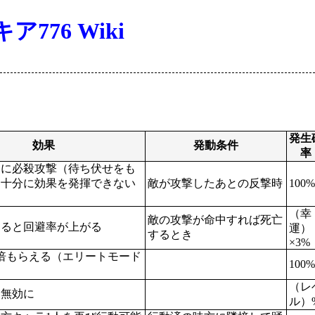
76 Wiki
発生
効果
発動条件
率
常に必殺攻撃（待ち伏せをも
と十分に効果を発揮できない
敵が攻撃したあとの反撃時
100%
）
（幸
敵の攻撃が命中すれば死亡
なると回避率が上がる
運）
するとき
×3%
倍もらえる（エリートモード
100%
（レ
を無効に
ル）