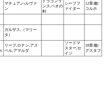
ドラゴンラ
マチュア,ハルヴァ
シーフフ
12章:敵/
ンス,ベオの
ン
ァイター
コルホ
剣
ガルザス,（マリー
）
タ）
ソードマ
リーフ,ロナン,アス
18章:敵/
スター,セ
%
ベル,アマルダ
グスタフ
イジ