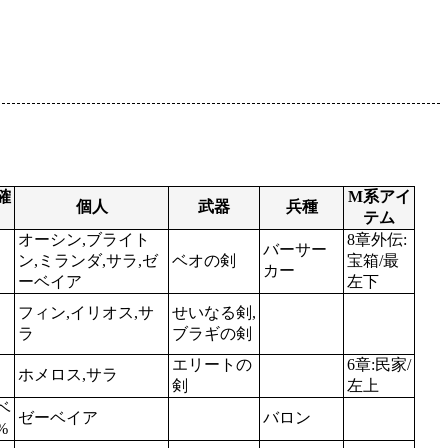
確
M系アイ
個人
武器
兵種
テム
オーシン,ブライト
8章外伝:
バーサー
ン,ミランダ,サラ,ゼ
ベオの剣
宝箱/最
カー
ーベイア
左下
フィン,イリオス,サ
せいなる剣,
ラ
ブラギの剣
エリートの
6章:民家/
ホメロス,サラ
剣
左上
ベ
ゼーベイア
バロン
%