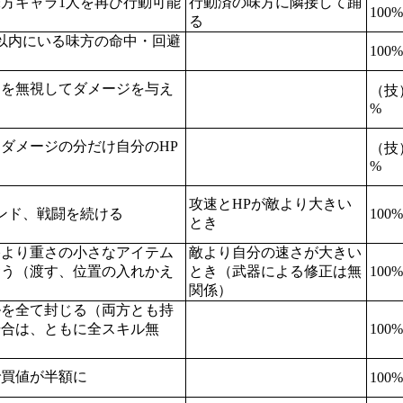
方キャラ1人を再び行動可能
行動済の味方に隣接して踊
100%
る
以内にいる味方の命中・回避
100%
力を無視してダメージを与え
（技
%
ダメージの分だけ自分のHP
（技
%
攻速とHPが敵より大きい
ンド、戦闘を続ける
100%
とき
格より重さの小さなアイテム
敵より自分の速さが大きい
奪う（渡す、位置の入れかえ
とき（武器による修正は無
100%
関係）
ルを全て封じる（両方とも持
場合は、ともに全スキル無
100%
で買値が半額に
100%