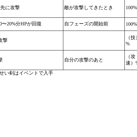
り先に攻撃
敵が攻撃してきたとき
100%
0〜20%分HPが回復
自フェーズの開始前
100%
（技
攻撃
%
（攻
撃
自分の攻撃のあと
速）
せい剣はイベントで入手