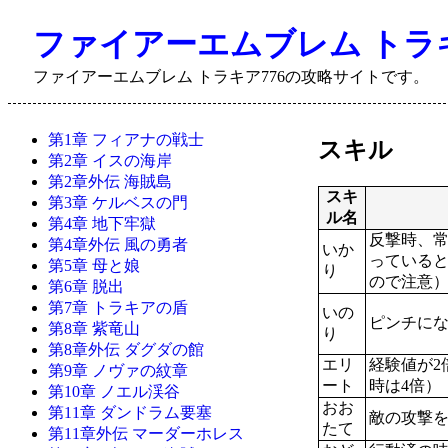
ファイアーエムブレム トラキア7
ファイアーエムブレム トラキア776の攻略サイトです。
第1章 フィアナの戦士
スキル
第2章 イスの海岸
第2章外伝 海賊島
スキ
第3章 ケルベスの門
ル名
第4章 地下牢獄
反撃時、
第4章外伝 風の勇者
いか
っている
第5章 母と娘
り
ので注意
第6章 脱出
第7章 トラキアの盾
いの
ピンチに
第8章 紫竜山
り
第8章外伝 ダグダの館
エリ
経験値が2
第9章 ノヴァの紋章
ート
時は4倍）
第10章 ノエル渓谷
おお
第11章 ダンドラム要塞
敵の攻撃
たて
第11章外伝 マーダーホレス