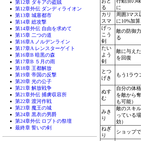
おど
行動済の味
第12章 ダキアの盗賊
る
に
第12章外伝 ダンディライオン
カリ
周囲3マス
第13章 城塞都市
スマ
に10%加算
第14章 総攻撃
げっ
第14章外伝 自由を求めて
敵の防御
こう
第15章 二つの道
る
剣
第16章A ノルデンライン
たい
第17章A レンスターゲイト
敵に与えた
よう
第16章B 暗黒の森
を回復
剣
第17章B ５月の雨
第18章 王都解放
とつ
もう1ラウ
第19章 帝国の反撃
げき
第20章 光の公子
第21章 解放戦争
自分の体
ぬす
第21章外伝 捕虜収容所
を敵から
む
第22章 渡河作戦
も可能）
第23章 魔王の城
敵のスキ
みき
第24章 黒衣の男爵
っている
り
第24章外伝 ロプトの祭壇
効）
最終章 誓いの剣
ねぎ
ショップ
り