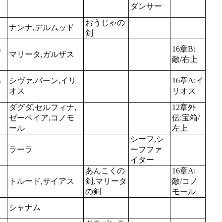
ダンサー
おうじゃの
ナンナ,デルムッド
剣
16章B:
）
マリータ,ガルザス
敵/右上
シヴァ,パーン,イリ
16章A:イ
）
オス
リオス
ダグダ,セルフィナ,
12章外
ゼーベイア,コノモ
伝:宝箱/
ール
左上
シーフ,シ
ラーラ
ーフファ
イター
あんこくの
16章A:
トルード,サイアス
剣,マリータ
敵/コノ
の剣
モール
シャナム